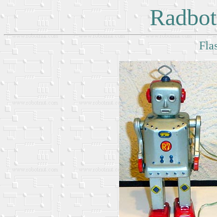
Radbot
Fla